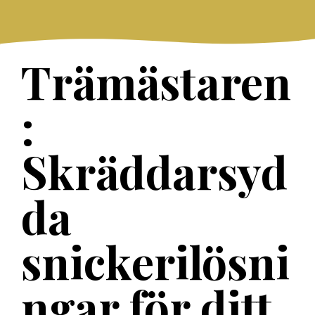
Skip
to
content
Trämästaren
:
Skräddarsyd
da
snickerilösni
ngar för ditt